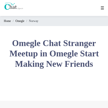
☰
Home
Omegle
Norway
Home
Chat
Rooms
Omegle Chat Stranger
Video
Meetup in Omegle Start
Chat
Making New Friends
Stranger
Chat
Online
Chat