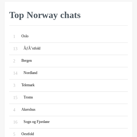
Top Norway chats
Oslo
1
ÃƒÂ˜stfold
13
Bergen
2
Nordland
14
Telemark
3
Troms
15
Akershus
4
Sogn og Fjordane
16
Oestfold
5