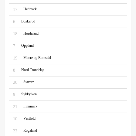
Hedmark
17
Buskerud
6
Hordaland
18
Oppland
7
Moere og Romsdal
19
Nord Trondelag
8
Stavern
20
Sykkylven
9
Finnmark
21
Vestfold
10
Rogaland
22